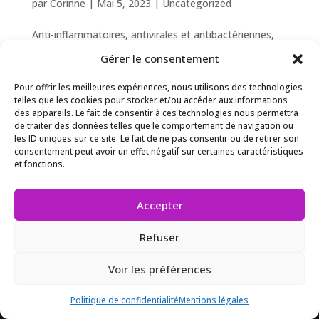
par
Corinne
|
Mai 5, 2023
|
Uncategorized
Anti-inflammatoires, antivirales et antibactériennes,
les polyphénols ont un rôle antioxydant
Gérer le consentement
puissant. Crédit-photo : Pexels – Furkanfdemir En plus
de ses acides gras et vitamines, la rose de Damas est
Pour offrir les meilleures expériences, nous utilisons des technologies
riche en flavonoïdes. Ces polyphénols sont de
telles que les cookies pour stocker et/ou accéder aux informations
des appareils. Le fait de consentir à ces technologies nous permettra
puissants...
de traiter des données telles que le comportement de navigation ou
les ID uniques sur ce site. Le fait de ne pas consentir ou de retirer son
consentement peut avoir un effet négatif sur certaines caractéristiques
et fonctions.
Accepter
Retour à l'accueil
Refuser
Retour sur le blog
Voir les préférences
Politique de confidentialité
Mentions légales